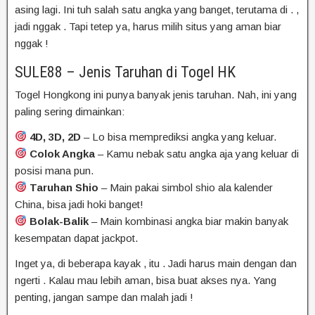
asing
lagi.
Ini
tuh
salah
satu
angka
yang
banget,
terutama
di
.
,
jadi
nggak
.
Tapi
tetep
ya,
harus
milih
situs
yang
aman
biar
nggak
!
SULE88 – Jenis Taruhan di Togel
HK
Togel
Hongkong
ini punya banyak jenis taruhan. Nah, ini yang
paling sering dimainkan:
4D, 3D, 2D
– Lo bisa memprediksi angka yang keluar.
Colok Angka
– Kamu nebak satu angka aja yang keluar di
posisi mana pun.
Taruhan Shio
– Main pakai simbol shio ala kalender
China, bisa jadi hoki banget!
Bolak-Balik
– Main kombinasi angka biar makin banyak
kesempatan dapat jackpot.
Inget
ya,
di
beberapa
kayak
,
itu
.
Jadi
harus
main
dengan
dan
ngerti
.
Kalau
mau
lebih
aman,
bisa
buat
akses
nya.
Yang
penting,
jangan
sampe
dan
malah
jadi
!