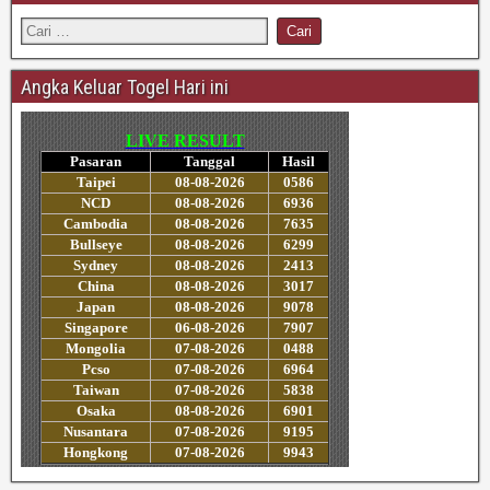
Angka Keluar Togel Hari ini