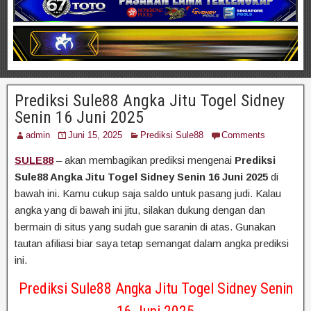
Prediksi Sule88 Angka Jitu Togel Sidney
Senin 16 Juni 2025
admin
Juni 15, 2025
Prediksi Sule88
Comments
SULE88
– akan membagikan prediksi mengenai
Prediksi
Sule88 Angka Jitu Togel Sidney Senin 16 Juni 2025
di
bawah ini. Kamu cukup saja saldo untuk pasang judi. Kalau
angka yang di bawah ini jitu, silakan dukung dengan dan
bermain di situs yang sudah gue saranin di atas. Gunakan
tautan afiliasi biar saya tetap semangat dalam angka prediksi
ini.
Prediksi Sule88 Angka Jitu Togel Sidney Senin