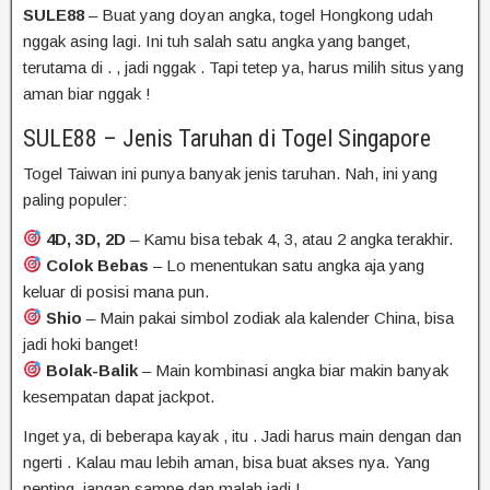
SULE88
–
Buat
yang
doyan
angka,
togel Hongkong
udah
nggak
asing
lagi.
Ini
tuh
salah
satu
angka
yang
banget,
terutama
di
.
,
jadi
nggak
.
Tapi
tetep
ya,
harus
milih
situs
yang
aman
biar
nggak
!
SULE88 – Jenis Taruhan di Togel
Singapore
Togel
Taiwan
ini punya banyak jenis taruhan. Nah, ini yang
paling populer:
4D, 3D, 2D
– Kamu bisa tebak 4, 3, atau 2 angka terakhir.
Colok Bebas
– Lo menentukan satu angka aja yang
keluar di posisi mana pun.
Shio
– Main pakai simbol zodiak ala kalender China, bisa
jadi hoki banget!
Bolak-Balik
– Main kombinasi angka biar makin banyak
kesempatan dapat jackpot.
Inget
ya,
di
beberapa
kayak
,
itu
.
Jadi
harus
main
dengan
dan
ngerti
.
Kalau
mau
lebih
aman,
bisa
buat
akses
nya.
Yang
penting,
jangan
sampe
dan
malah
jadi
!