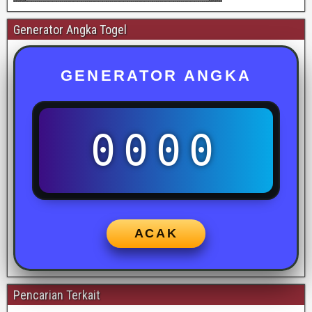
Generator Angka Togel
GENERATOR ANGKA
0000
ACAK
Pencarian Terkait