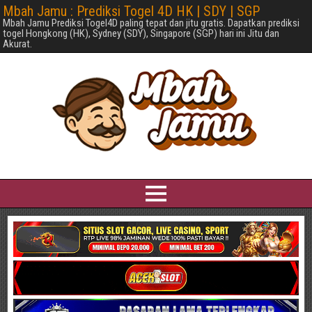
Mbah Jamu : Prediksi Togel 4D HK | SDY | SGP
Mbah Jamu Prediksi Togel4D paling tepat dan jitu gratis. Dapatkan prediksi
togel Hongkong (HK), Sydney (SDY), Singapore (SGP) hari ini Jitu dan
Akurat.