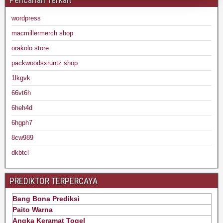
wordpress
macmillermerch shop
orakolo store
packwoodsxruntz shop
1lkgvk
66vt6h
6heh4d
6hgph7
8cw989
dkbtcl
PREDIKTOR TERPERCAYA
Bang Bona Prediksi
Paito Warna
Angka Keramat Togel