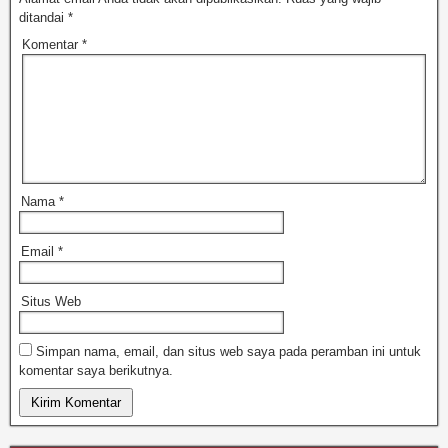
ditandai
*
Komentar
*
Nama
*
Email
*
Situs Web
Simpan nama, email, dan situs web saya pada peramban ini untuk
komentar saya berikutnya.