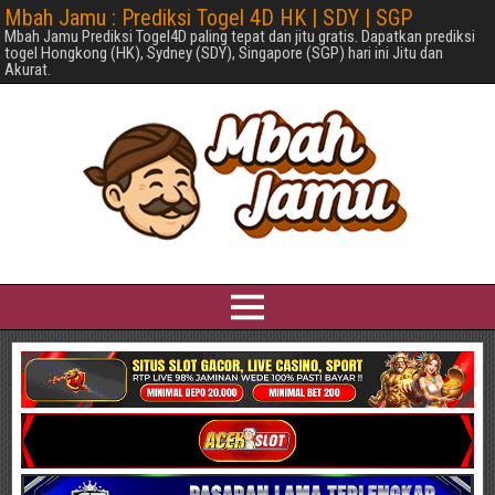
Mbah Jamu : Prediksi Togel 4D HK | SDY | SGP
Mbah Jamu Prediksi Togel4D paling tepat dan jitu gratis. Dapatkan prediksi
togel Hongkong (HK), Sydney (SDY), Singapore (SGP) hari ini Jitu dan
Akurat.