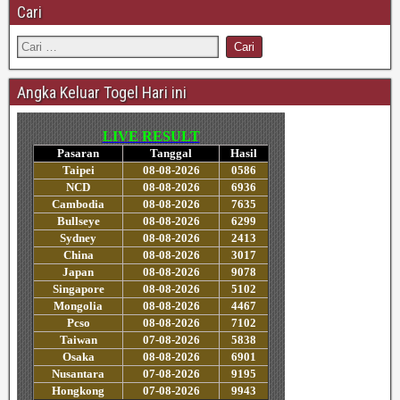
Cari
Angka Keluar Togel Hari ini