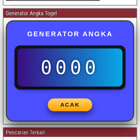
Generator Angka Togel
GENERATOR ANGKA
0000
ACAK
Pencarian Terkait