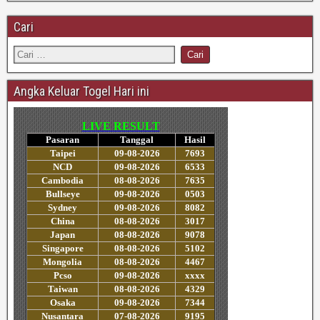
Cari
Angka Keluar Togel Hari ini