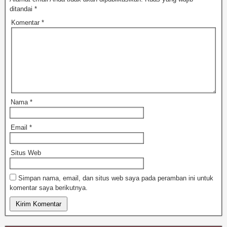
ditandai
*
Komentar
*
Nama
*
Email
*
Situs Web
Simpan nama, email, dan situs web saya pada peramban ini untuk
komentar saya berikutnya.