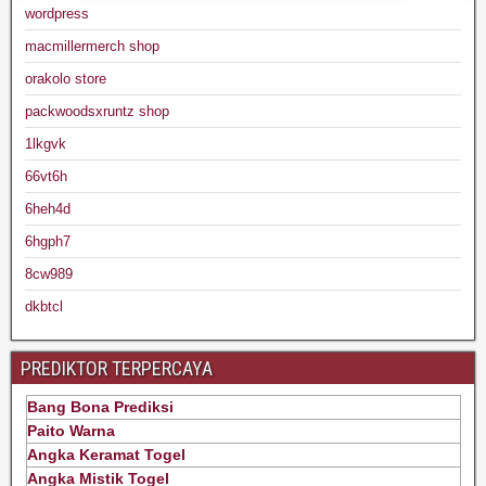
wordpress
macmillermerch shop
orakolo store
packwoodsxruntz shop
1lkgvk
66vt6h
6heh4d
6hgph7
8cw989
dkbtcl
PREDIKTOR TERPERCAYA
Bang Bona Prediksi
Paito Warna
Angka Keramat Togel
Angka Mistik Togel