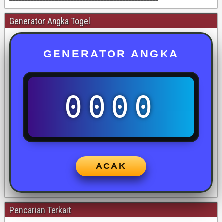
Generator Angka Togel
GENERATOR ANGKA
0000
ACAK
Pencarian Terkait