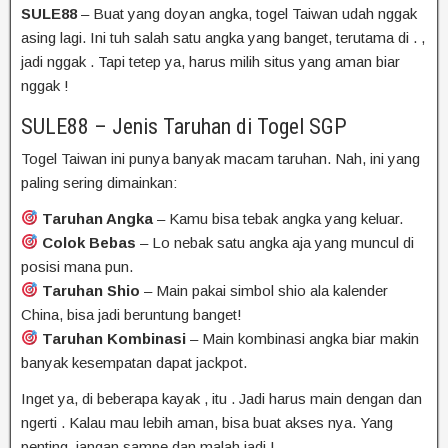
SULE88
–
Buat
yang
doyan
angka,
togel Taiwan
udah
nggak
asing
lagi.
Ini
tuh
salah
satu
angka
yang
banget,
terutama
di
.
,
jadi
nggak
.
Tapi
tetep
ya,
harus
milih
situs
yang
aman
biar
nggak
!
SULE88 – Jenis Taruhan di Togel
SGP
Togel
Taiwan
ini punya banyak macam taruhan. Nah, ini yang
paling sering dimainkan:
Taruhan Angka
– Kamu bisa tebak angka yang keluar.
Colok Bebas
– Lo nebak satu angka aja yang muncul di
posisi mana pun.
Taruhan Shio
– Main pakai simbol shio ala kalender
China, bisa jadi beruntung banget!
Taruhan Kombinasi
– Main kombinasi angka biar makin
banyak kesempatan dapat jackpot.
Inget
ya,
di
beberapa
kayak
,
itu
.
Jadi
harus
main
dengan
dan
ngerti
.
Kalau
mau
lebih
aman,
bisa
buat
akses
nya.
Yang
penting,
jangan
sampe
dan
malah
jadi
!