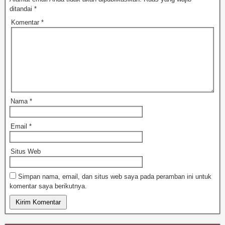
ditandai
*
Komentar
*
Nama
*
Email
*
Situs Web
Simpan nama, email, dan situs web saya pada peramban ini untuk
komentar saya berikutnya.