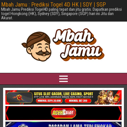
Mbah Jamu : Prediksi Togel 4D HK | SDY | SGP
Mbah Jamu Prediksi Togel4D paling tepat dan jitu gratis. Dapatkan prediksi
togel Hongkong (HK), Sydney (SDY), Singapore (SGP) hari ini Jitu dan
Akurat.