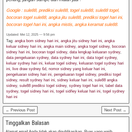
Google : sule88, prediksi sule88, togel sule88, sule88 togel,
bocoran togel sule88, angka jitu sule88, prediksi togel hari ini,
bocoran togel hari ini, angka mistis, angka keramat sule88.
Updated: Mei 12, 2025 — 9:56 pm
Tag:
angka bom sidney hari ini
,
angka jitu sidney hari ini
,
angka
keluar sidney hari ini
,
angka main sidney
,
angka togel sidney
,
bocoran
sidney hari ini
,
bocoran togel sidney
,
data lengkap keluaran sydney
,
data pengeluaran sydney
,
data sydney hari ini
,
data togel sydney
,
keluar sydney hari ini
,
keluar togel sidney
,
keluaran togel sydney hari
ini
,
live draw sydney 6d
,
nomor sidney yang keluar hari ini
,
pengeluaran sidney hari ini
,
pengeluaran togel sidney
,
prediksi togel
sidney
,
result sydney hari ini
,
sidney keluar hari ini
,
sule88 angka
sidney
,
sule88 prediksi togel sidney
,
sydney togel hari ini
,
tabel data
sydney
,
togel sidney hari ini
,
togel sidñey keluar hari ini
,
togel sydney
hari ini
← Previous Post
Next Post →
Tinggalkan Balasan
Alamat email Anda tidak akan dipublikasikan.
Ruas yang wajib