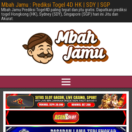
Mbah Jamu : Prediksi Togel 4D HK | SDY | SGP
Mbah Jamu Prediksi Togel4D paling tepat dan jitu gratis. Dapatkan prediksi
togel Hongkong (HK), Sydney (SDY), Singapore (SGP) hari ini Jitu dan
Akurat.