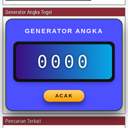
Generator Angka Togel
GENERATOR ANGKA
0000
ACAK
Pencarian Terkait