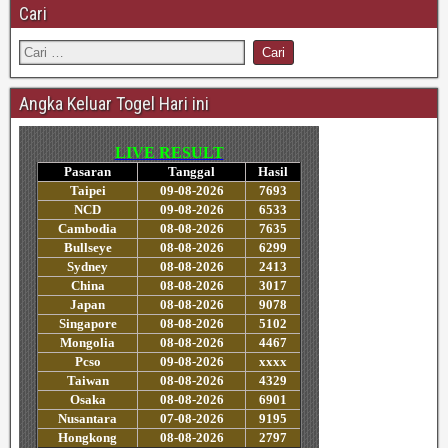
Cari
Angka Keluar Togel Hari ini