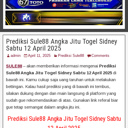
Prediksi Sule88 Angka Jitu Togel Sidney
Sabtu 12 April 2025
admin
April 11, 2025
Prediksi Sule88
Comments
SULE88
– akan memberikan informasi mengenai
Prediksi
Sule88 Angka Jitu Togel Sidney Sabtu 12 April 2025
di
bawah ini. Kamu cukup saja uang taruhan untuk melakukan
bettingan. Kalau hasil prediksi yang di bawah ini tembus,
silakan dukung dengan dan main langsung di platform yang
sudah gue rekomendasikan di atas. Gunakan link referal biar
gue tetap semangat dalam angka jitu ini.
Prediksi Sule88 Angka Jitu Togel Sidney Sabtu