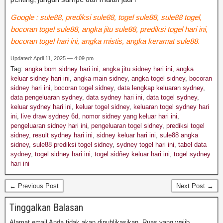
Google : sule88, prediksi sule88, togel sule88, sule88 togel,
bocoran togel sule88, angka jitu sule88, prediksi togel hari ini,
bocoran togel hari ini, angka mistis, angka keramat sule88.
Updated: April 11, 2025 — 4:09 pm
Tag:
angka bom sidney hari ini
,
angka jitu sidney hari ini
,
angka
keluar sidney hari ini
,
angka main sidney
,
angka togel sidney
,
bocoran
sidney hari ini
,
bocoran togel sidney
,
data lengkap keluaran sydney
,
data pengeluaran sydney
,
data sydney hari ini
,
data togel sydney
,
keluar sydney hari ini
,
keluar togel sidney
,
keluaran togel sydney hari
ini
,
live draw sydney 6d
,
nomor sidney yang keluar hari ini
,
pengeluaran sidney hari ini
,
pengeluaran togel sidney
,
prediksi togel
sidney
,
result sydney hari ini
,
sidney keluar hari ini
,
sule88 angka
sidney
,
sule88 prediksi togel sidney
,
sydney togel hari ini
,
tabel data
sydney
,
togel sidney hari ini
,
togel sidñey keluar hari ini
,
togel sydney
hari ini
← Previous Post
Next Post →
Tinggalkan Balasan
Alamat email Anda tidak akan dipublikasikan.
Ruas yang wajib