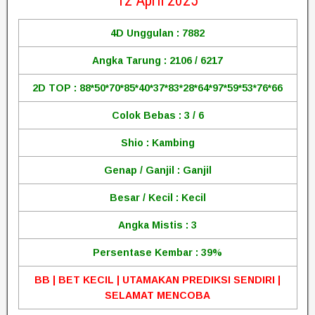
12 April 2025
4D Unggulan : 7882
Angka Tarung : 2106 / 6217
2D TOP : 88*50*70*85*40*37*83*28*64*97*59*53*76*66
Colok Bebas : 3 / 6
Shio : Kambing
Genap / Ganjil : Ganjil
Besar / Kecil : Kecil
Angka Mistis : 3
Persentase Kembar : 39%
BB | BET KECIL | UTAMAKAN PREDIKSI SENDIRI |
SELAMAT MENCOBA