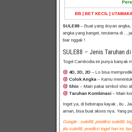
Pers
BB | BET KECIL | UTAMAK
SULE88
–
Buat
yang
doyan
angka,
angka
yang
banget,
terutama
di
.
,
ja
biar
nggak
!
SULE88 – Jenis Taruhan di
Togel
Cambodia
ini punya banyak m
4D, 3D, 2D
– Lo bisa memprediksi
Colok Angka
– Kamu menentukan
Shio
– Main pakai simbol shio al
Taruhan Kombinasi
– Main ko
Inget
ya,
di
beberapa
kayak
,
itu
.
Ja
aman,
bisa
buat
akses
nya.
Yang
pe
Google : sule88, prediksi sule88, to
jitu sule88, prediksi togel hari ini, 