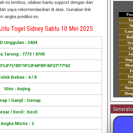
ah ini tembus, silakan bantu support dengan dan
dah saya rekomendasikan di atas. Gunakan link
m angka prediksi ini.
Jitu Togel Sidney Sabtu 10 Mei 2025
D Unggulan : 3404
a Tarung : 7773 / 9705
0*14*71*85*76*19*49*85*40*27*77*62
olok Bebas : 4 / 8
Shio : Anjing
ap / Ganjil : Genap
Generato
esar / Kecil : Kecil
Angka Mistis : 2