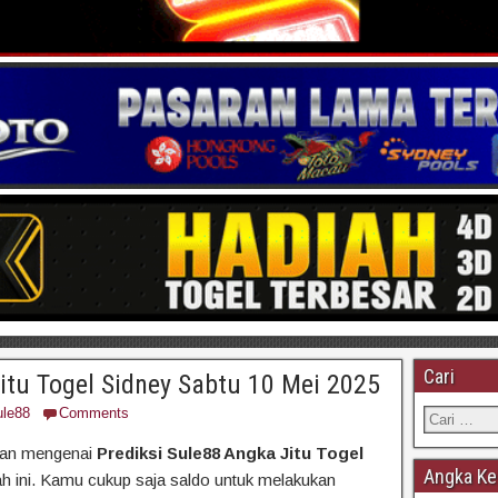
Cari
itu Togel Sidney Sabtu 10 Mei 2025
ule88
Comments
ran mengenai
Prediksi Sule88 Angka Jitu Togel
Angka Kel
h ini. Kamu cukup saja saldo untuk melakukan