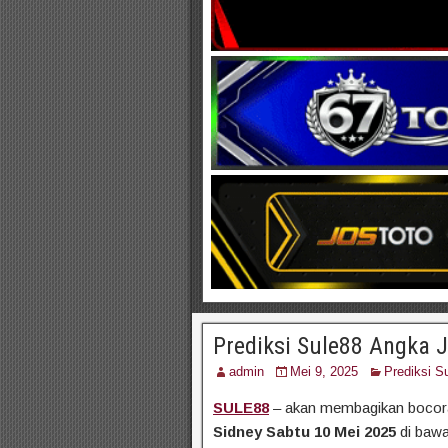
Prediksi Sule88 Angka J
admin
Mei 9, 2025
Prediksi S
SULE88
– akan membagikan boco
Sidney Sabtu 10 Mei 2025
di bawa