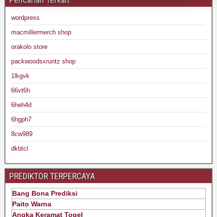
wordpress
macmillermerch shop
orakolo store
packwoodsxruntz shop
1lkgvk
66vt6h
6heh4d
6hgph7
8cw989
dkbtcl
PREDIKTOR TERPERCAYA
Bang Bona Prediksi
Paito Warna
Angka Keramat Togel