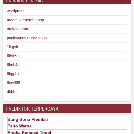
wordpress
macmillermerch shop
orakolo store
packwoodsxruntz shop
1lkgvk
66vt6h
6heh4d
6hgph7
8cw989
dkbtcl
PREDIKTOR TERPERCAYA
Bang Bona Prediksi
Paito Warna
Angka Keramat Togel