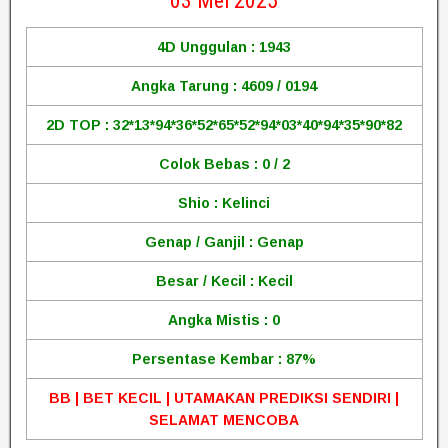
03 Mei 2025
4D Unggulan : 1943
Angka Tarung : 4609 / 0194
2D TOP : 32*13*94*36*52*65*52*94*03*40*94*35*90*82
Colok Bebas : 0 / 2
Shio : Kelinci
Genap / Ganjil : Genap
Besar / Kecil : Kecil
Angka Mistis : 0
Persentase Kembar : 87%
BB | BET KECIL | UTAMAKAN PREDIKSI SENDIRI |
SELAMAT MENCOBA