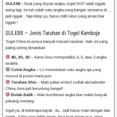
SULE88
–
Buat
yang
doyan
angka,
togel SGP
udah
nggak
asing
lagi.
Ini
tuh
salah
satu
angka
yang
banget,
terutama
di
.
,
jadi
nggak
.
Tapi
tetep
ya,
harus
milih
situs
yang
aman
biar
nggak
!
SULE88 – Jenis Taruhan di Togel
Kamboja
Togel
China
ini punya banyak macam taruhan. Nah, ini yang
paling sering dimainkan:
4D, 3D, 2D
– Kamu bisa memprediksi 4, 3, atau 2 angka
terakhir.
Colok Angka
– Lo menentukan satu angka aja yang
muncul di posisi mana pun.
Taruhan Shio
– Main pakai simbol zodiak ala kalender
China, bisa jadi beruntung banget!
Bolak-Balik
– Main kombinasi angka biar makin banyak
peluang menang.
Inget
ya,
di
beberapa
kayak
,
itu
.
Jadi
harus
main
dengan
dan
ngerti
.
Kalau
mau
lebih
aman,
bisa
buat
akses
nya.
Yang