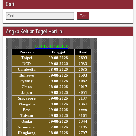
Cari
Angka Keluar Togel Hari ini