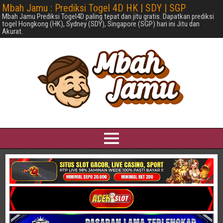
Mbah Jamu : Prediksi Togel 4D HK | SDY | SGP
Mbah Jamu Prediksi Togel4D paling tepat dan jitu gratis. Dapatkan prediksi
togel Hongkong (HK), Sydney (SDY), Singapore (SGP) hari ini Jitu dan
Akurat.