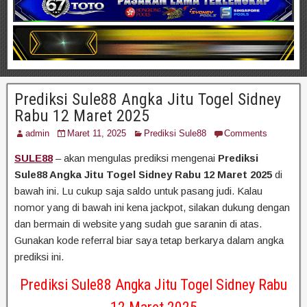
Prediksi Sule88 Angka Jitu Togel Sidney
Rabu 12 Maret 2025
admin
Maret 11, 2025
Prediksi Sule88
Comments
SULE88
– akan mengulas prediksi mengenai
Prediksi
Sule88 Angka Jitu Togel Sidney Rabu 12 Maret 2025
di
bawah ini. Lu cukup saja saldo untuk pasang judi. Kalau
nomor yang di bawah ini kena jackpot, silakan dukung dengan
dan bermain di website yang sudah gue saranin di atas.
Gunakan kode referral biar saya tetap berkarya dalam angka
prediksi ini.
Prediksi Sule88 Angka Jitu Togel Sidney Rabu