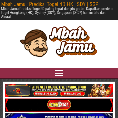
Mbah Jamu : Prediksi Togel 4D HK | SDY | SGP
Mbah Jamu Prediksi Togel4D paling tepat dan jitu gratis. Dapatkan prediksi
togel Hongkong (HK), Sydney (SDY), Singapore (SGP) hari ini Jitu dan
Akurat.