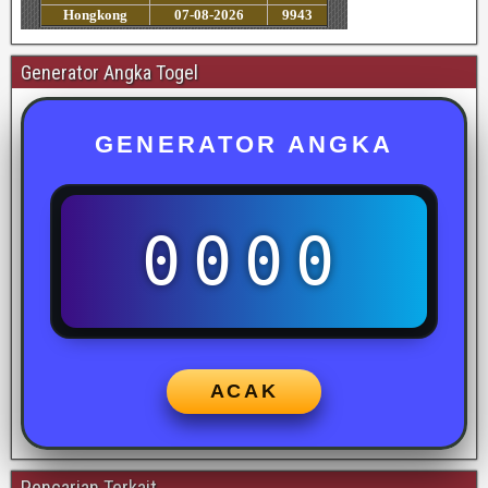
Generator Angka Togel
GENERATOR ANGKA
0000
ACAK
Pencarian Terkait