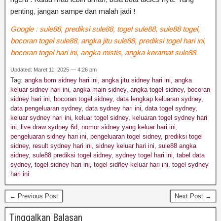
penting,
jangan
sampe
dan
malah
jadi
!
Google : sule88, prediksi sule88, togel sule88, sule88 togel,
bocoran togel sule88, angka jitu sule88, prediksi togel hari ini,
bocoran togel hari ini, angka mistis, angka keramat sule88.
Updated: Maret 11, 2025 — 4:26 pm
Tag:
angka bom sidney hari ini
,
angka jitu sidney hari ini
,
angka
keluar sidney hari ini
,
angka main sidney
,
angka togel sidney
,
bocoran
sidney hari ini
,
bocoran togel sidney
,
data lengkap keluaran sydney
,
data pengeluaran sydney
,
data sydney hari ini
,
data togel sydney
,
keluar sydney hari ini
,
keluar togel sidney
,
keluaran togel sydney hari
ini
,
live draw sydney 6d
,
nomor sidney yang keluar hari ini
,
pengeluaran sidney hari ini
,
pengeluaran togel sidney
,
prediksi togel
sidney
,
result sydney hari ini
,
sidney keluar hari ini
,
sule88 angka
sidney
,
sule88 prediksi togel sidney
,
sydney togel hari ini
,
tabel data
sydney
,
togel sidney hari ini
,
togel sidñey keluar hari ini
,
togel sydney
hari ini
← Previous Post
Next Post →
Tinggalkan Balasan