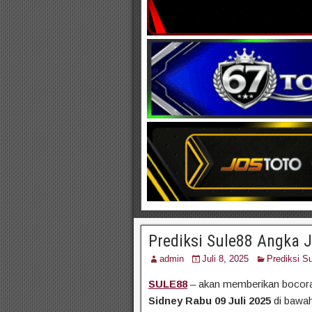
Prediksi Sule88 Angka J
admin
Juli 8, 2025
Prediksi S
SULE88
– akan memberikan bocor
Sidney Rabu 09 Juli 2025
di bawah