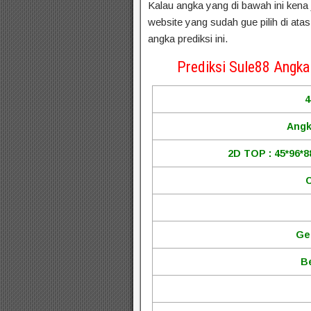
Kalau angka yang di bawah ini kena 
website yang sudah gue pilih di ata
angka prediksi ini.
Prediksi Sule88 Angka
4
Angk
2D TOP : 45*96*8
C
Gen
Be