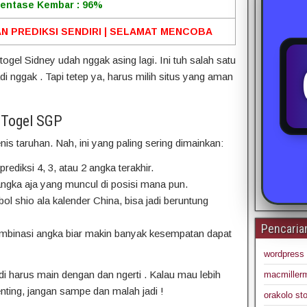
entase Kembar : 96%
AN PREDIKSI SENDIRI | SELAMAT MENCOBA
togel Sidney
udah
nggak
asing
lagi.
Ini
tuh
salah
satu
di
nggak
.
Tapi
tetep
ya,
harus
milih
situs
yang
aman
 Togel
SGP
nis taruhan. Nah, ini yang paling sering dimainkan:
ediksi 4, 3, atau 2 angka terakhir.
ngka aja yang muncul di posisi mana pun.
ol shio ala kalender China, bisa jadi beruntung
Pencarian
mbinasi angka biar makin banyak kesempatan dapat
wordpress
di
harus
main
dengan
dan
ngerti
.
Kalau
mau
lebih
macmiller
nting,
jangan
sampe
dan
malah
jadi
!
orakolo sto