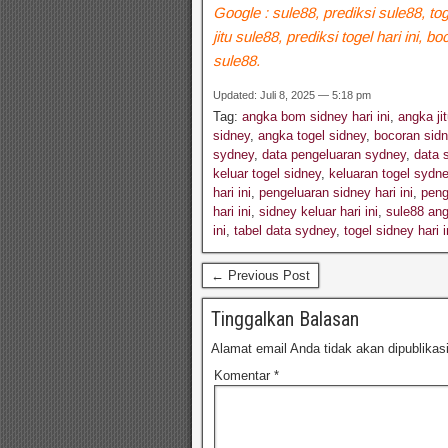
Google : sule88, prediksi sule88, to
jitu sule88, prediksi togel hari ini, 
sule88.
Updated: Juli 8, 2025 — 5:18 pm
Tag:
angka bom sidney hari ini
,
angka jit
sidney
,
angka togel sidney
,
bocoran sidne
sydney
,
data pengeluaran sydney
,
data s
keluar togel sidney
,
keluaran togel sydney
hari ini
,
pengeluaran sidney hari ini
,
peng
hari ini
,
sidney keluar hari ini
,
sule88 an
ini
,
tabel data sydney
,
togel sidney hari i
← Previous Post
Tinggalkan Balasan
Alamat email Anda tidak akan dipublikas
Komentar
*