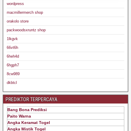
wordpress
macmillermerch shop
orakolo store
packwoodsxruntz shop
1lkgvk
66vt6h
6heh4d
6hgph7
8cw989
dkbtcl
PREDIKTOR TERPERCAYA
Bang Bona Prediksi
Paito Warna
Angka Keramat Togel
Angka Mistik Togel