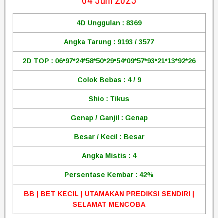
04 Juni 2025
4D Unggulan : 8369
Angka Tarung : 9193 / 3577
2D TOP : 06*97*24*58*50*29*54*09*57*93*21*13*92*26
Colok Bebas : 4 / 9
Shio : Tikus
Genap / Ganjil : Genap
Besar / Kecil : Besar
Angka Mistis : 4
Persentase Kembar : 42%
BB | BET KECIL | UTAMAKAN PREDIKSI SENDIRI |
SELAMAT MENCOBA