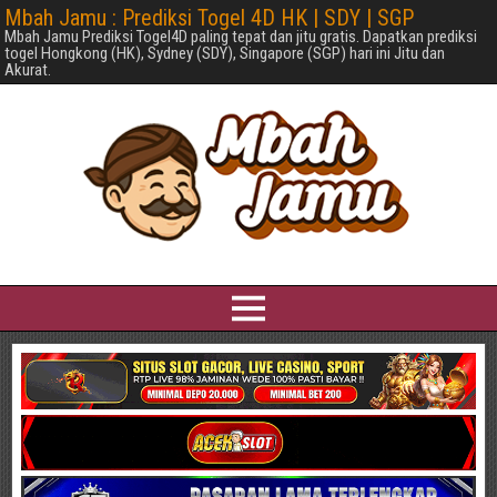
Mbah Jamu : Prediksi Togel 4D HK | SDY | SGP
Mbah Jamu Prediksi Togel4D paling tepat dan jitu gratis. Dapatkan prediksi
togel Hongkong (HK), Sydney (SDY), Singapore (SGP) hari ini Jitu dan
Akurat.