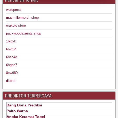
wordpress
macmillermerch shop
orakolo store
packwoodsxruntz shop
1lkgvk
66vt6h
6heh4d
6hgph7
8cw989
dkbtcl
PREDIKTOR TERPERCAYA
Bang Bona Prediksi
Paito Warna
Angka Keramat Togel