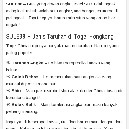
SULE88
–
Buat
yang
doyan
angka,
togel SDY
udah
nggak
asing
lagi.
Ini
tuh
salah
satu
angka
yang
banget,
terutama
di
.
,
jadi
nggak
.
Tapi
tetep
ya,
harus
milih
situs
yang
aman
biar
nggak
!
SULE88 – Jenis Taruhan di Togel
Hongkong
Togel
China
ini punya banyak macam taruhan. Nah, ini yang
paling populer:
🎯
Taruhan Angka
– Lo bisa memprediksi angka yang
keluar.
🎯
Colok Bebas
– Lo menentukan satu angka aja yang
muncul di posisi mana pun.
🎯
Shio
– Main pakai simbol shio ala kalender China, bisa jadi
beruntung banget!
🎯
Bolak-Balik
– Main kombinasi angka biar makin banyak
peluang menang.
Inget
ya,
di
beberapa
kayak
,
itu
.
Jadi
harus
main
dengan
dan
ngerti
.
Kalau
mau
lebih
aman,
bisa
buat
akses
nya.
Yang