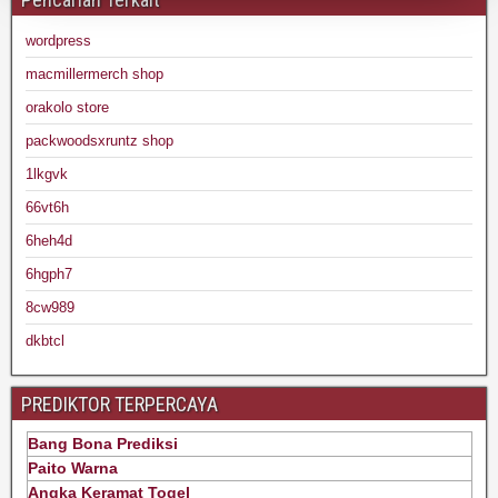
wordpress
macmillermerch shop
orakolo store
packwoodsxruntz shop
1lkgvk
66vt6h
6heh4d
6hgph7
8cw989
dkbtcl
PREDIKTOR TERPERCAYA
Bang Bona Prediksi
Paito Warna
Angka Keramat Togel