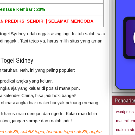
entase Kembar : 20%
AN PREDIKSI SENDIRI | SELAMAT MENCOBA
togel Sydney
udah
nggak
asing
lagi.
Ini
tuh
salah
satu
di
nggak
.
Tapi
tetep
ya,
harus
milih
situs
yang
aman
 Togel
Sidney
aruhan. Nah, ini yang paling populer:
rediksi angka yang keluar.
ngka aja yang keluar di posisi mana pun.
a kalender China, bisa jadi hoki banget!
Pencarian
mbinasi angka biar makin banyak peluang menang.
wordpress
di
harus
main
dengan
dan
ngerti
.
Kalau
mau
lebih
nting,
jangan
sampe
dan
malah
jadi
!
macmiller
orakolo sto
gel sule88, sule88 togel, bocoran togel sule88, angka