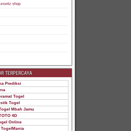
xruntz shop
OR TERPERCAYA
a Prediksi
rna
ramat Togel
stik Togel
 Togel Mbah Jamu
 TOTO 4D
ogel Online
r TogelMania