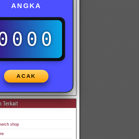
ANGKA
0000
ACAK
 Terkait
merch shop
re