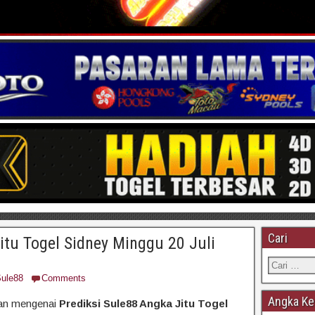
Cari
itu Togel Sidney Minggu 20 Juli
Sule88
Comments
Angka Kel
an mengenai
Prediksi Sule88 Angka Jitu Togel