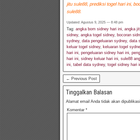
jitu sule88, prediksi togel hari ini, 
sule88.
Updated: Agustus 9, 2025 — 8:48 pm
Tag:
angka bom sidney hari ini
,
angka jit
sidney
,
angka togel sidney
,
bocoran sidne
sydney
,
data pengeluaran sydney
,
data s
keluar togel sidney
,
keluaran togel sydney
hari ini
,
pengeluaran sidney hari ini
,
peng
hari ini
,
sidney keluar hari ini
,
sule88 an
ini
,
tabel data sydney
,
togel sidney hari i
← Previous Post
Tinggalkan Balasan
Alamat email Anda tidak akan dipublikas
Komentar
*