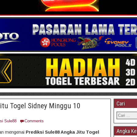
Cari
itu Togel Sidney Minggu 10
si Sule88
Comments
Angka Kel
an mengenai
Prediksi Sule88 Angka Jitu Togel