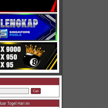
uar Togel Hari ini