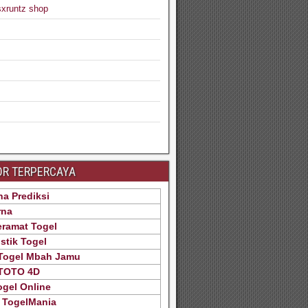
xruntz shop
OR TERPERCAYA
a Prediksi
rna
ramat Togel
stik Togel
 Togel Mbah Jamu
 TOTO 4D
ogel Online
r TogelMania