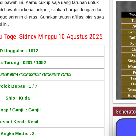
di bawah ini. Kamu cukup saja uang taruhan untuk
i bawah ini kena jackpot, silakan hargai dengan dan
ue saranin di atas. Gunakan tautan afiliasi biar saya
 ini.
tu Togel Sidney Minggu 10 Agustus 2025
D Unggulan : 1012
a Tarung : 0201 / 1052
6*89*99*47*25*62*03*76*50*84*75*63
olok Bebas : 1 / 7
Shio : Kuda
nap / Ganjil : Ganjil
Generato
esar / Kecil : Kecil
Angka Mistis : 3