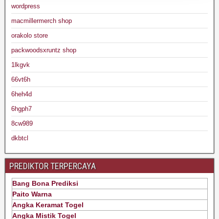
wordpress
macmillermerch shop
orakolo store
packwoodsxruntz shop
1lkgvk
66vt6h
6heh4d
6hgph7
8cw989
dkbtcl
PREDIKTOR TERPERCAYA
Bang Bona Prediksi
Paito Warna
Angka Keramat Togel
Angka Mistik Togel