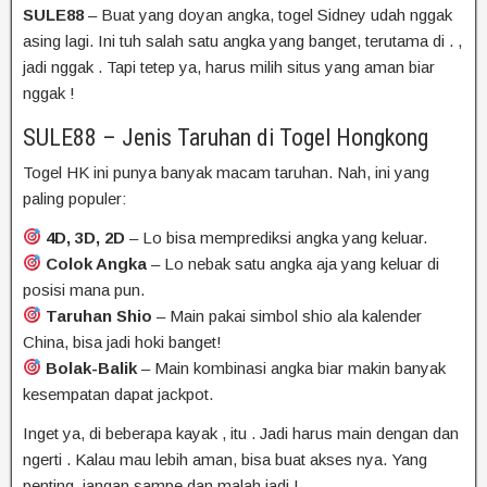
SULE88
–
Buat
yang
doyan
angka,
togel Sidney
udah
nggak
asing
lagi.
Ini
tuh
salah
satu
angka
yang
banget,
terutama
di
.
,
jadi
nggak
.
Tapi
tetep
ya,
harus
milih
situs
yang
aman
biar
nggak
!
SULE88 – Jenis Taruhan di Togel
Hongkong
Togel
HK
ini punya banyak macam taruhan. Nah, ini yang
paling populer:
4D, 3D, 2D
– Lo bisa memprediksi angka yang keluar.
Colok Angka
– Lo nebak satu angka aja yang keluar di
posisi mana pun.
Taruhan Shio
– Main pakai simbol shio ala kalender
China, bisa jadi hoki banget!
Bolak-Balik
– Main kombinasi angka biar makin banyak
kesempatan dapat jackpot.
Inget
ya,
di
beberapa
kayak
,
itu
.
Jadi
harus
main
dengan
dan
ngerti
.
Kalau
mau
lebih
aman,
bisa
buat
akses
nya.
Yang
penting,
jangan
sampe
dan
malah
jadi
!