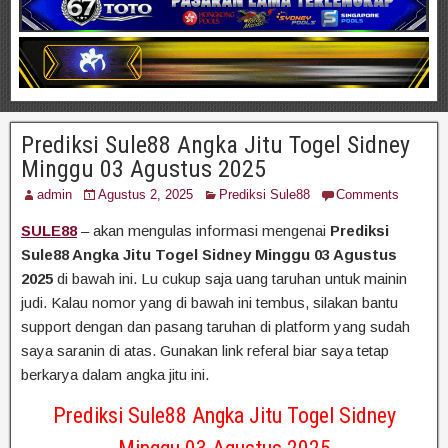
Prediksi Sule88 Angka Jitu Togel Sidney
Minggu 03 Agustus 2025
admin
Agustus 2, 2025
Prediksi Sule88
Comments
SULE88
– akan mengulas informasi mengenai
Prediksi
Sule88 Angka Jitu Togel Sidney Minggu 03 Agustus
2025
di bawah ini. Lu cukup saja uang taruhan untuk mainin
judi. Kalau nomor yang di bawah ini tembus, silakan bantu
support dengan dan pasang taruhan di platform yang sudah
saya saranin di atas. Gunakan link referal biar saya tetap
berkarya dalam angka jitu ini.
Prediksi Sule88 Angka Jitu Togel Sidney