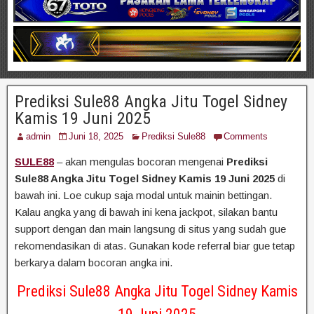
Prediksi Sule88 Angka Jitu Togel Sidney
Kamis 19 Juni 2025
admin
Juni 18, 2025
Prediksi Sule88
Comments
SULE88
– akan mengulas bocoran mengenai
Prediksi
Sule88 Angka Jitu Togel Sidney Kamis 19 Juni 2025
di
bawah ini. Loe cukup saja modal untuk mainin bettingan.
Kalau angka yang di bawah ini kena jackpot, silakan bantu
support dengan dan main langsung di situs yang sudah gue
rekomendasikan di atas. Gunakan kode referral biar gue tetap
berkarya dalam bocoran angka ini.
Prediksi Sule88 Angka Jitu Togel Sidney Kamis