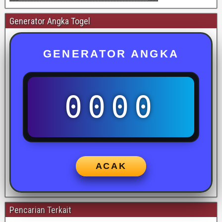
Generator Angka Togel
GENERATOR ANGKA
0000
ACAK
Pencarian Terkait