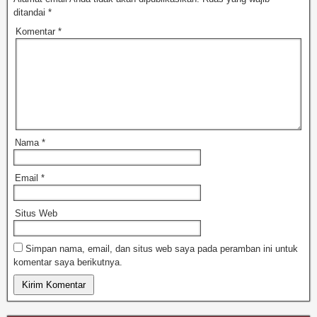
ditandai
*
Komentar
*
Nama
*
Email
*
Situs Web
Simpan nama, email, dan situs web saya pada peramban ini untuk
komentar saya berikutnya.