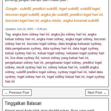
Google : sule88, prediksi sule88, togel sule88, sule88 togel,
bocoran togel sule88, angka jitu sule88, prediksi togel hari ini,
bocoran togel hari ini, angka mistis, angka keramat sule88.
Updated: Juni 18, 2025 — 8:39 pm
Tag:
angka bom sidney hari ini
,
angka jitu sidney hari ini
,
angka
keluar sidney hari ini
,
angka main sidney
,
angka togel sidney
,
bocoran
sidney hari ini
,
bocoran togel sidney
,
data lengkap keluaran sydney
,
data pengeluaran sydney
,
data sydney hari ini
,
data togel sydney
,
keluar sydney hari ini
,
keluar togel sidney
,
keluaran togel sydney hari
ini
,
live draw sydney 6d
,
nomor sidney yang keluar hari ini
,
pengeluaran sidney hari ini
,
pengeluaran togel sidney
,
prediksi togel
sidney
,
result sydney hari ini
,
sidney keluar hari ini
,
sule88 angka
sidney
,
sule88 prediksi togel sidney
,
sydney togel hari ini
,
tabel data
sydney
,
togel sidney hari ini
,
togel sidñey keluar hari ini
,
togel sydney
hari ini
← Previous Post
Next Post →
Tinggalkan Balasan
Alamat email Anda tidak akan dipublikasikan.
Ruas yang wajib