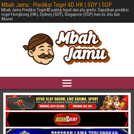
Mbah Jamu : Prediksi Togel 4D HK | SDY | SGP
Mbah Jamu Prediksi Togel4D paling tepat dan jitu gratis. Dapatkan prediksi
togel Hongkong (HK), Sydney (SDY), Singapore (SGP) hari ini Jitu dan
Akurat.