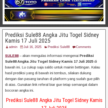
Prediksi Sule88 Angka Jitu Togel Sidney
Kamis 17 Juli 2025
admin
Juli 16, 2025
Prediksi Sule88
Comments
SULE88
– akan mengulas informasi mengenai
Prediksi
Sule88 Angka Jitu Togel Sidney Kamis 17 Juli 2025
di
bawah ini. Lu cukup saja saldo untuk mainin bettingan. Kalau
hasil prediksi yang di bawah ini tembus, silakan dukung
dengan dan pasang taruhan di platform yang sudah gue pilih
di atas. Gunakan link referal biar gue tetap semangat dalam
bocoran angka ini.
Prediksi Sule88 Angka Jitu Togel Sidney Kamis