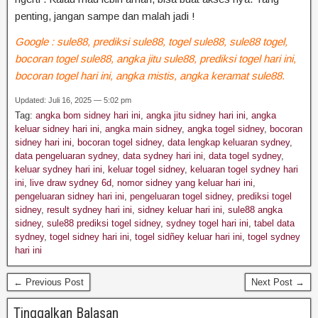
penting,
jangan
sampe
dan
malah
jadi
!
Google : sule88, prediksi sule88, togel sule88, sule88 togel,
bocoran togel sule88, angka jitu sule88, prediksi togel hari ini,
bocoran togel hari ini, angka mistis, angka keramat sule88.
Updated: Juli 16, 2025 — 5:02 pm
Tag:
angka bom sidney hari ini
,
angka jitu sidney hari ini
,
angka
keluar sidney hari ini
,
angka main sidney
,
angka togel sidney
,
bocoran
sidney hari ini
,
bocoran togel sidney
,
data lengkap keluaran sydney
,
data pengeluaran sydney
,
data sydney hari ini
,
data togel sydney
,
keluar sydney hari ini
,
keluar togel sidney
,
keluaran togel sydney hari
ini
,
live draw sydney 6d
,
nomor sidney yang keluar hari ini
,
pengeluaran sidney hari ini
,
pengeluaran togel sidney
,
prediksi togel
sidney
,
result sydney hari ini
,
sidney keluar hari ini
,
sule88 angka
sidney
,
sule88 prediksi togel sidney
,
sydney togel hari ini
,
tabel data
sydney
,
togel sidney hari ini
,
togel sidñey keluar hari ini
,
togel sydney
hari ini
← Previous Post
Next Post →
Tinggalkan Balasan