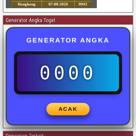
Generator Angka Togel
GENERATOR ANGKA
0000
ACAK
Pencarian Terkait