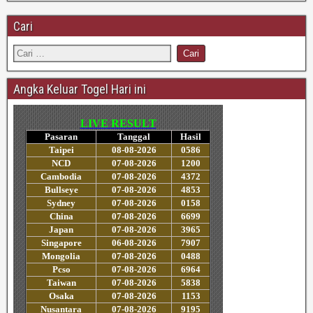
Cari
Angka Keluar Togel Hari ini