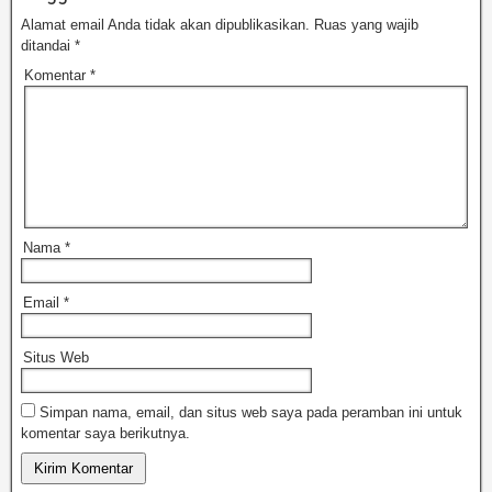
Alamat email Anda tidak akan dipublikasikan.
Ruas yang wajib
ditandai
*
Komentar
*
Nama
*
Email
*
Situs Web
Simpan nama, email, dan situs web saya pada peramban ini untuk
komentar saya berikutnya.