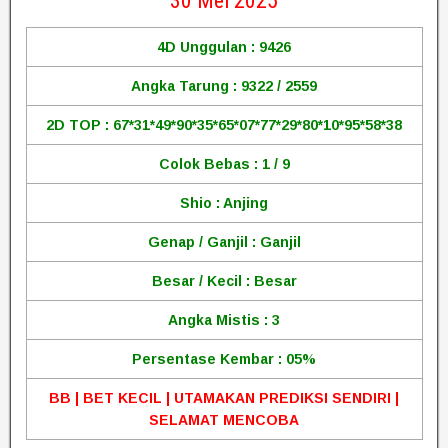
30 Mei 2025
4D Unggulan : 9426
Angka Tarung : 9322 / 2559
2D TOP : 67*31*49*90*35*65*07*77*29*80*10*95*58*38
Colok Bebas : 1 / 9
Shio : Anjing
Genap / Ganjil : Ganjil
Besar / Kecil : Besar
Angka Mistis : 3
Persentase Kembar : 05%
BB | BET KECIL | UTAMAKAN PREDIKSI SENDIRI |
SELAMAT MENCOBA