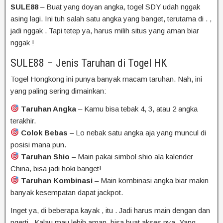
SULE88
–
Buat
yang
doyan
angka,
togel SDY
udah
nggak
asing
lagi.
Ini
tuh
salah
satu
angka
yang
banget,
terutama
di
.
,
jadi
nggak
.
Tapi
tetep
ya,
harus
milih
situs
yang
aman
biar
nggak
!
SULE88 – Jenis Taruhan di Togel
HK
Togel
Hongkong
ini punya banyak macam taruhan. Nah, ini
yang paling sering dimainkan:
Taruhan Angka
– Kamu bisa tebak 4, 3, atau 2 angka
terakhir.
Colok Bebas
– Lo nebak satu angka aja yang muncul di
posisi mana pun.
Taruhan Shio
– Main pakai simbol shio ala kalender
China, bisa jadi hoki banget!
Taruhan Kombinasi
– Main kombinasi angka biar makin
banyak kesempatan dapat jackpot.
Inget
ya,
di
beberapa
kayak
,
itu
.
Jadi
harus
main
dengan
dan
ngerti
.
Kalau
mau
lebih
aman,
bisa
buat
akses
nya.
Yang