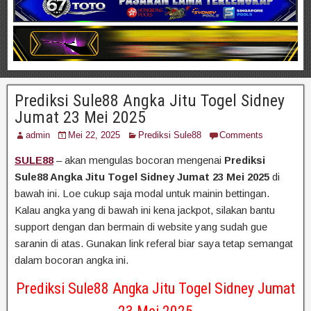
Prediksi Sule88 Angka Jitu Togel Sidney
Jumat 23 Mei 2025
admin
Mei 22, 2025
Prediksi Sule88
Comments
SULE88
– akan mengulas bocoran mengenai
Prediksi
Sule88 Angka Jitu Togel Sidney Jumat 23 Mei 2025
di
bawah ini. Loe cukup saja modal untuk mainin bettingan.
Kalau angka yang di bawah ini kena jackpot, silakan bantu
support dengan dan bermain di website yang sudah gue
saranin di atas. Gunakan link referal biar saya tetap semangat
dalam bocoran angka ini.
Prediksi Sule88 Angka Jitu Togel Sidney Jumat