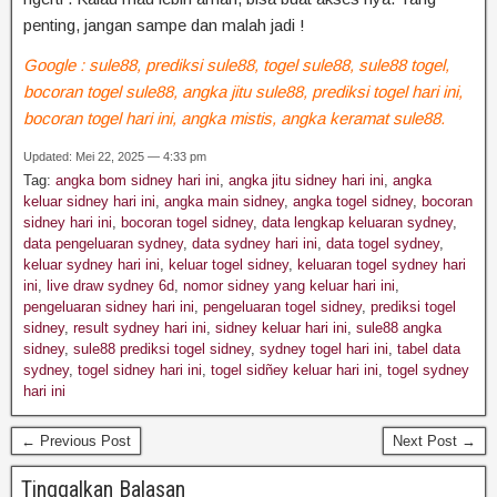
penting,
jangan
sampe
dan
malah
jadi
!
Google : sule88, prediksi sule88, togel sule88, sule88 togel,
bocoran togel sule88, angka jitu sule88, prediksi togel hari ini,
bocoran togel hari ini, angka mistis, angka keramat sule88.
Updated: Mei 22, 2025 — 4:33 pm
Tag:
angka bom sidney hari ini
,
angka jitu sidney hari ini
,
angka
keluar sidney hari ini
,
angka main sidney
,
angka togel sidney
,
bocoran
sidney hari ini
,
bocoran togel sidney
,
data lengkap keluaran sydney
,
data pengeluaran sydney
,
data sydney hari ini
,
data togel sydney
,
keluar sydney hari ini
,
keluar togel sidney
,
keluaran togel sydney hari
ini
,
live draw sydney 6d
,
nomor sidney yang keluar hari ini
,
pengeluaran sidney hari ini
,
pengeluaran togel sidney
,
prediksi togel
sidney
,
result sydney hari ini
,
sidney keluar hari ini
,
sule88 angka
sidney
,
sule88 prediksi togel sidney
,
sydney togel hari ini
,
tabel data
sydney
,
togel sidney hari ini
,
togel sidñey keluar hari ini
,
togel sydney
hari ini
← Previous Post
Next Post →
Tinggalkan Balasan