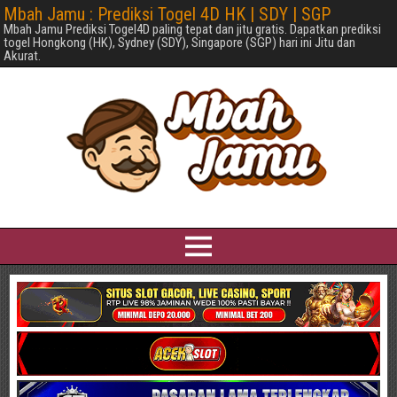
Mbah Jamu : Prediksi Togel 4D HK | SDY | SGP
Mbah Jamu Prediksi Togel4D paling tepat dan jitu gratis. Dapatkan prediksi
togel Hongkong (HK), Sydney (SDY), Singapore (SGP) hari ini Jitu dan
Akurat.