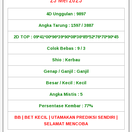
23 Mei 2025
4D Unggulan : 9897
Angka Tarung : 1597 / 3887
2D TOP : 09*41*00*96*39*90*08*36*85*52*76*70*90*45
Colok Bebas : 9 / 3
Shio : Kerbau
Genap / Ganjil : Ganjil
Besar / Kecil : Kecil
Angka Mistis : 5
Persentase Kembar : 77%
BB | BET KECIL | UTAMAKAN PREDIKSI SENDIRI |
SELAMAT MENCOBA