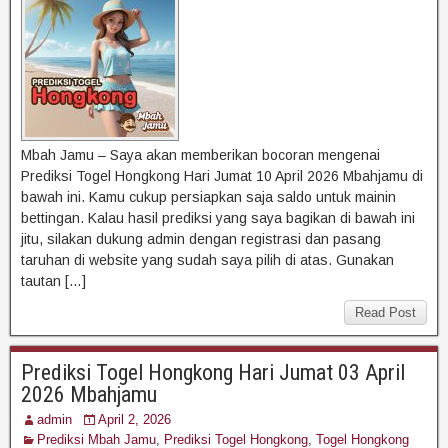
Mbah Jamu – Saya akan memberikan bocoran mengenai
Prediksi Togel Hongkong Hari Jumat 10 April 2026 Mbahjamu di
bawah ini. Kamu cukup persiapkan saja saldo untuk mainin
bettingan. Kalau hasil prediksi yang saya bagikan di bawah ini
jitu, silakan dukung admin dengan registrasi dan pasang
taruhan di website yang sudah saya pilih di atas. Gunakan
tautan […]
Read Post
Prediksi Togel Hongkong Hari Jumat 03 April
2026 Mbahjamu
admin
April 2, 2026
Prediksi Mbah Jamu
,
Prediksi Togel Hongkong
,
Togel Hongkong