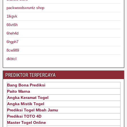
packwoodsxruntz shop
1lkgvk
66vt6h
6heh4d
6hgph7
8cw989
dkbtcl
PREDIKTOR TERPERCAYA
Bang Bona Prediksi
Paito Warna
Angka Keramat Togel
Angka Mistik Togel
Prediksi Togel Mbah Jamu
Prediksi TOTO 4D
Master Togel Online