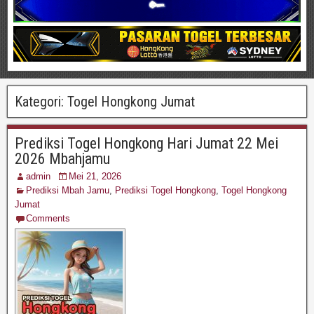
Kategori:
Togel Hongkong Jumat
Prediksi Togel Hongkong Hari Jumat 22 Mei
2026 Mbahjamu
admin
Mei 21, 2026
Prediksi Mbah Jamu
,
Prediksi Togel Hongkong
,
Togel Hongkong
Jumat
Comments