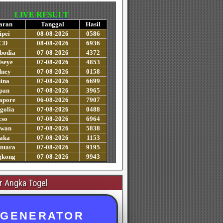
r Angka Togel
GENERATOR